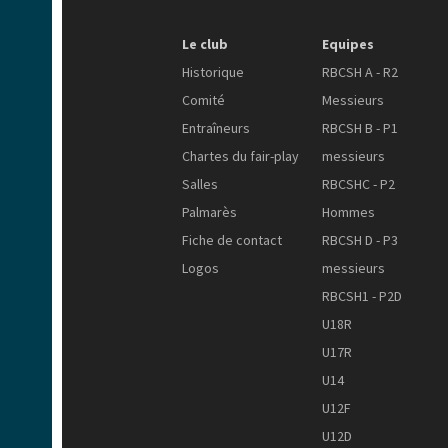
Le club
Equipes
Historique
RBCSH A - R2
Comité
Messieurs
Entraîneurs
RBCSH B - P1
Chartes du fair-play
messieurs
Salles
RBCSHC - P2
Palmarès
Hommes
Fiche de contact
RBCSH D - P3
Logos
messieurs
RBCSH1 - P2D
U18R
U17R
U14
U12F
U12D