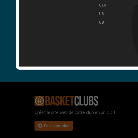
U10
U8
U9
Créez le site web de votre club en un clic !
En savoir plus