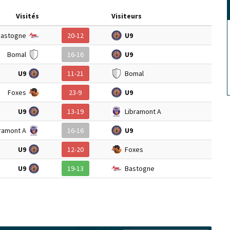
Visités
Visiteurs
astogne
20-12
U9
Bomal
16-16
U9
U9
11-21
Bomal
Foxes
23-9
U9
U9
13-19
Libramont A
ramont A
16-16
U9
U9
12-20
Foxes
U9
19-13
Bastogne