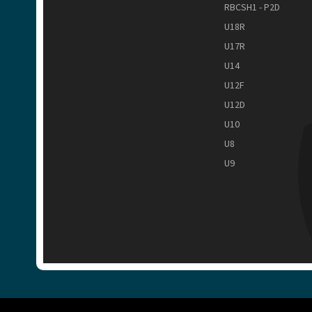
RBCSH1 - P2D
U18R
U17R
U14
U12F
U12D
U10
U8
U9