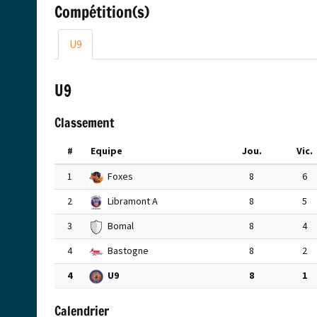
Compétition(s)
U9
U9
Classement
#
Equipe
Jou.
Vic.
1
Foxes
8
6
2
Libramont A
8
5
3
Bomal
8
4
4
Bastogne
8
2
4
U9
8
1
Calendrier