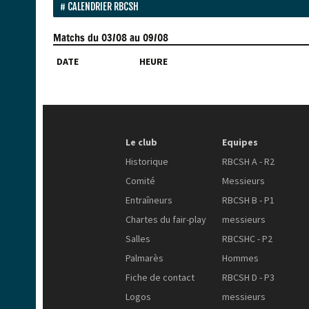
CALENDRIER RBCSH
Matchs
du 03/08 au 09/08
DATE
HEURE
Le club
Equipes
Historique
RBCSH A - R2
Comité
Messieurs
Entraîneurs
RBCSH B - P1
Chartes du fair-play
messieurs
Salles
RBCSHC - P2
Palmarès
Hommes
Fiche de contact
RBCSH D - P3
Logos
messieurs