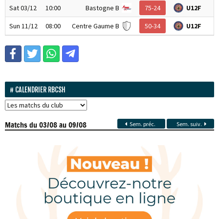
Sat 03/12
10:00
Bastogne B
75-24
U12F
Sun 11/12
08:00
Centre Gaume B
50-34
U12F
CALENDRIER RBCSH
Matchs
du 03/08 au 09/08
Sem. préc.
Sem. suiv.