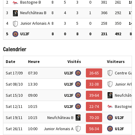
2
Bastogne B
8
5
3
0
381
261
18
3
Neufchâteau B
8
4
3
1
366
292
17
4
Junior Arlonais A
8
3
5
0
258
350
14
5
U12F
8
0
8
0
231
492
8
Calendrier
Date
Heure
Visités
Visiteurs
Sat 17/09
07:30
U12F
26-65
Centre Ga
Sat 08/10
13:30
U12F
32-38
Junior Arlo
Sat 15/10
09:00
U12F
39-64
Neufchâtea
Sat 12/11
10:15
U12F
22-74
Bastogne 
Sat 19/11
10:15
Neufchâteau B
70-20
U12F
Sat 26/11
10:00
Junior Arlonais A
56-34
U12F