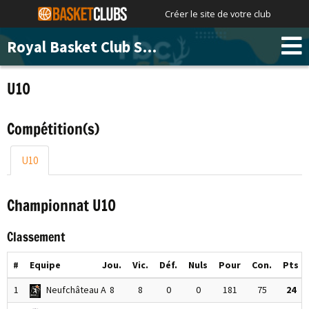
Créer le site de votre club
Royal Basket Club Saint-Hubert
U10
Compétition(s)
U10
Championnat U10
Classement
#
Equipe
Jou.
Vic.
Déf.
Nuls
Pour
Con.
Pts
1
Neufchâteau A
8
8
0
0
181
75
24