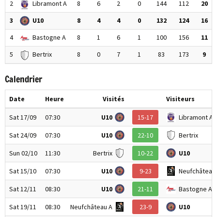
2
Libramont A
8
6
2
0
144
112
20
3
U10
8
4
4
0
132
124
16
4
Bastogne A
8
1
6
1
100
156
11
5
Bertrix
8
0
7
1
83
173
9
Calendrier
Date
Heure
Visités
Visiteurs
Sat 17/09
07:30
U10
15-17
Libramont A
Sat 24/09
07:30
U10
22-10
Bertrix
Sun 02/10
11:30
Bertrix
10-22
U10
Sat 15/10
07:30
U10
9-23
Neufchâteau
Sat 12/11
08:30
U10
21-11
Bastogne A
Sat 19/11
08:30
Neufchâteau A
23-9
U10