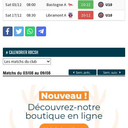
Sat 03/12
08:00
Bastogne A
10-22
U10
Sat 17/12
08:30
Libramont A
20-12
U10
CALENDRIER RBCSH
Matchs
du 03/08 au 09/08
Sem. préc.
Sem. suiv.